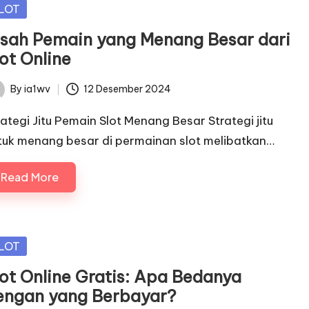
sted
LOT
isah Pemain yang Menang Besar dari
ot Online
By
ia1wv
12 Desember 2024
ted
rategi Jitu Pemain Slot Menang Besar Strategi jitu
tuk menang besar di permainan slot melibatkan…
Read More
sted
LOT
lot Online Gratis: Apa Bedanya
engan yang Berbayar?