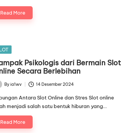
Read More
sted
LOT
ampak Psikologis dari Bermain Slot
nline Secara Berlebihan
By
ia1wv
14 Desember 2024
ted
bungan Antara Slot Online dan Stres Slot online
lah menjadi salah satu bentuk hiburan yang…
Read More