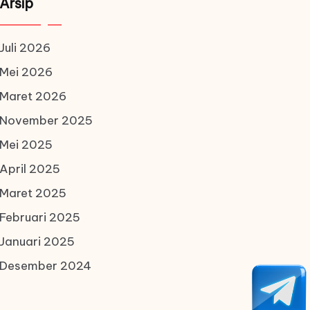
Arsip
Juli 2026
Mei 2026
Maret 2026
November 2025
Mei 2025
April 2025
Maret 2025
Februari 2025
Januari 2025
Desember 2024