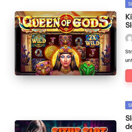
Po
S
in
K
Sl
Pos
by
St
un
Po
S
in
S
d