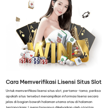
Cara Memverifikasi Lisensi Situs Slot
Untuk memverifikasi lisensi situs
slot
, pertama-tama, periksa
apakah situs tersebut menampilkan informasi lisensi secara
jelas di bagian bawah halaman utama atau di halaman
tentang kami. Lisensi biasanya dikeluarkan oleh otoritas