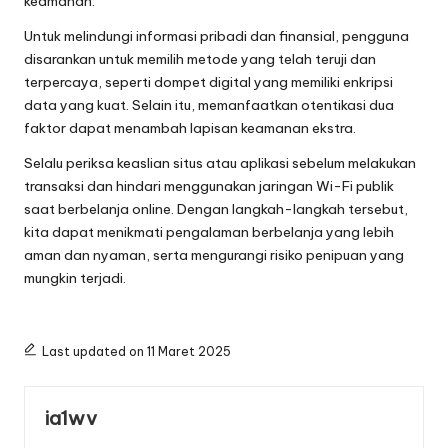
keamanan.
Untuk melindungi informasi pribadi dan finansial, pengguna
disarankan untuk memilih metode yang telah teruji dan
terpercaya, seperti dompet digital yang memiliki enkripsi
data yang kuat. Selain itu, memanfaatkan otentikasi dua
faktor dapat menambah lapisan keamanan ekstra.
Selalu periksa keaslian situs atau aplikasi sebelum melakukan
transaksi dan hindari menggunakan jaringan Wi-Fi publik
saat berbelanja online. Dengan langkah-langkah tersebut,
kita dapat menikmati pengalaman berbelanja yang lebih
aman dan nyaman, serta mengurangi risiko penipuan yang
mungkin terjadi.
Last updated on 11 Maret 2025
ia1wv