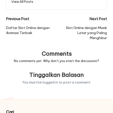
View All Posts
Post
Previous Post
Next Post
navigation
Daftar Slot Online dengan
Slot Online dengan Musik
Animasi Terbaik
Latar yang Paling
Menghibur
Comments
No comments yet. Why don’t you start the discussion?
Tinggalkan Balasan
You must be
logged in
to post a comment.
Cari