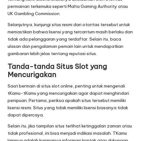
permainan terkemuka seperti Malta Gaming Authority atau
UK Gambling Commission.
Selanjutnya, kunjungi situs resmi dari otoritas tersebut untuk
memastikan bahwa lisensi yang tercantum masih berlaku dan
tidak ada pelanggaran yang terdaftar. Selain itu, baca
ulasan dan pengalaman pemain lain untuk mendapatkan
gambaran lebih jelas tentang reputasi situs.
Tanda-tanda Situs Slot yang
Mencurigakan
Saat bermain di situs slot online, penting untuk mengenali
tKamu-tKamu yang mencurigakan agar dapat menghindari
penipuan. Pertama, periksa apakah situs tersebut memiliki
lisensi resmi. Situs yang tidak memiliki lisensi biasanya tidak
dapat dipercaya.
Selain itu, jika tampilan situs terlihat ketinggalan zaman atau
tidak profesional, ini bisa menjadi indikasi masalah. TKamu
lainnya adalah kurangnya informasi kontak atau dukungan