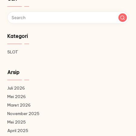
Kategori
SLOT
Arsip
Juli 2026
Mei 2026
Maret 2026
November 2025
Mei 2025
April 2025