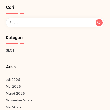
Cari
Kategori
SLOT
Arsip
Juli 2026
Mei 2026
Maret 2026
November 2025
Mei 2025